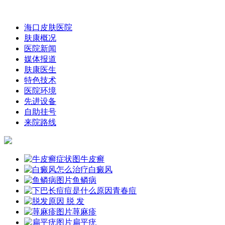
海口皮肤医院
肤康概况
医院新闻
媒体报道
肤康医生
特色技术
医院环境
先进设备
自助挂号
来院路线
牛皮癣
白癜风
鱼鳞病
青春痘
脱 发
荨麻疹
扁平疣