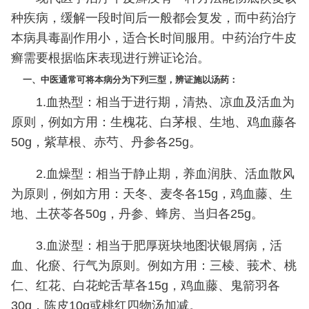
种疾病，缓解一段时间后一般都会复发，而中药治疗
本病具毒副作用小，适合长时间服用。中药治疗牛皮
癣需要根据临床表现进行辨证论治。
一、中医通常可将本病分为下列三型，辨证施以汤药：
1.血热型：相当于进行期，清热、凉血及活血为
原则，例如方用：生槐花、白茅根、生地、鸡血藤各
50g，紫草根、赤芍、丹参各25g。
2.血燥型：相当于静止期，养血润肤、活血散风
为原则，例如方用：天冬、麦冬各15g，鸡血藤、生
地、土茯苓各50g，丹参、蜂房、当归各25g。
3.血淤型：相当于肥厚斑块地图状银屑病，活
血、化瘀、行气为原则。例如方用：三棱、莪术、桃
仁、红花、白花蛇舌草各15g，鸡血藤、鬼箭羽各
30g，陈皮10g或桃红四物汤加减。