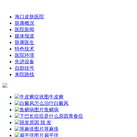
海口皮肤医院
肤康概况
医院新闻
媒体报道
肤康医生
特色技术
医院环境
先进设备
自助挂号
来院路线
牛皮癣
白癜风
鱼鳞病
青春痘
脱 发
荨麻疹
扁平疣