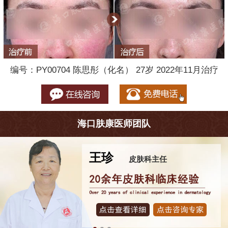
编号：PY00704 陈思彤（化名） 27岁 2022年11月治疗
海口肤康医师团队
杨梅
任
皮肤科主