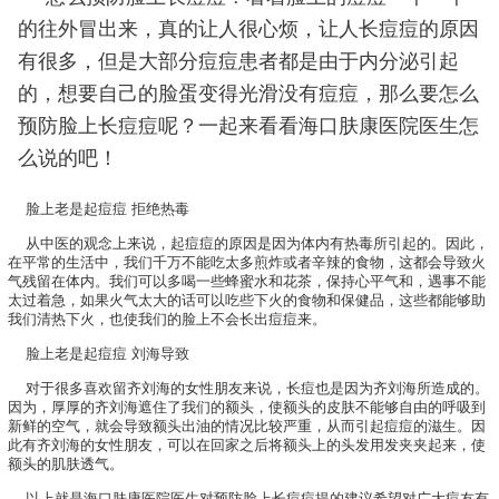
的往外冒出来，真的让人很心烦，让人长痘痘的原因
有很多，但是大部分痘痘患者都是由于内分泌引起
的，想要自己的脸蛋变得光滑没有痘痘，那么要怎么
预防脸上长痘痘呢？一起来看看海口肤康医院医生怎
么说的吧！
脸上老是起痘痘 拒绝热毒
从中医的观念上来说，起痘痘的原因是因为体内有热毒所引起的。因此，
在平常的生活中，我们千万不能吃太多煎炸或者辛辣的食物，这都会导致火
气残留在体内。我们可以多喝一些蜂蜜水和花茶，保持心平气和，遇事不能
太过着急，如果火气太大的话可以吃些下火的食物和保健品，这些都能够助
我们清热下火，也使我们的脸上不会长出痘痘来。
脸上老是起痘痘 刘海导致
对于很多喜欢留齐刘海的女性朋友来说，长痘也是因为齐刘海所造成的。
因为，厚厚的齐刘海遮住了我们的额头，使额头的皮肤不能够自由的呼吸到
新鲜的空气，就会导致额头出油的情况比较严重，从而引起痘痘的滋生。因
此有齐刘海的女性朋友，可以在回家之后将额头上的头发用发夹夹起来，使
额头的肌肤透气。