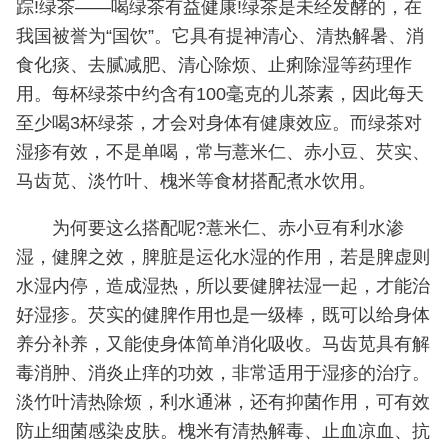
踪!绿茶——喝绿茶有益健康!绿茶是未经发酵的，在
我国被誉为“国饮”。它具有提神清心、清热解暑、消
食化痰、去腻减肥、清心除烦、止痢除湿等药理作
用。每杯绿茶中约含有100毫克的儿茶素，因此每天
至少喝3杯绿茶，才会对身体有健康效应。而绿茶对
湿疹有效，不是单喝，常与薏米仁、赤小豆、芡实、
马齿苋、淡竹叶、槐米等食材搭配煮水饮用。
为何要这么搭配呢?薏米仁、赤小豆有利水渗
湿，健脾之效，脾脏是运化水湿的作用，若是脾虚则
水湿内停，造成湿热，所以要健脾祛湿一起，才能治
好湿疹。芡实的健脾作用也是一级棒，既可以给身体
养分补养，又能使身体简单消化吸收。马齿苋具有解
毒消肿、消炎止痒的功效，非常适用于湿疹的治疗。
淡竹叶清热除烦，利水通淋，还有抑菌作用，可有效
防止细菌感染皮肤。槐米有清热解毒、止血凉血、抗