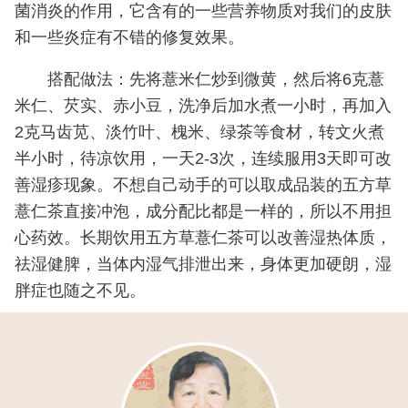
菌消炎的作用，它含有的一些营养物质对我们的皮肤
和一些炎症有不错的修复效果。
搭配做法：先将薏米仁炒到微黄，然后将6克薏
米仁、芡实、赤小豆，洗净后加水煮一小时，再加入
2克马齿苋、淡竹叶、槐米、绿茶等食材，转文火煮
半小时，待凉饮用，一天2-3次，连续服用3天即可改
善湿疹现象。不想自己动手的可以取成品装的五方草
薏仁茶直接冲泡，成分配比都是一样的，所以不用担
心药效。长期饮用五方草薏仁茶可以改善湿热体质，
祛湿健脾，当体内湿气排泄出来，身体更加硬朗，湿
胖症也随之不见。