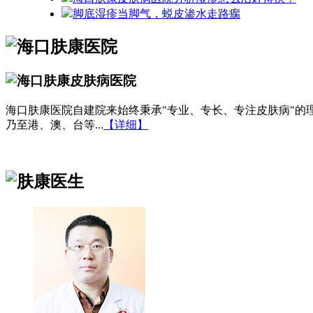
脚底湿疹当脚气，蜕皮渗水走路瘸
海口肤康医院自建院来始终秉承"专业、专长、专注皮肤病"
乃至港、澳、台等...
【详细】