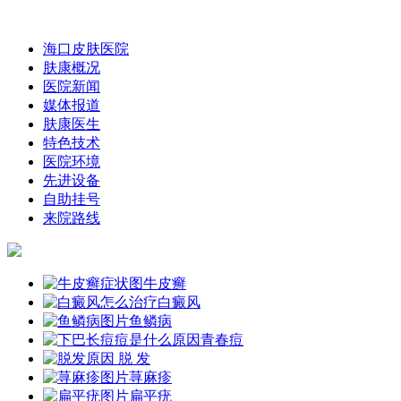
海口皮肤医院
肤康概况
医院新闻
媒体报道
肤康医生
特色技术
医院环境
先进设备
自助挂号
来院路线
牛皮癣
白癜风
鱼鳞病
青春痘
脱 发
荨麻疹
扁平疣