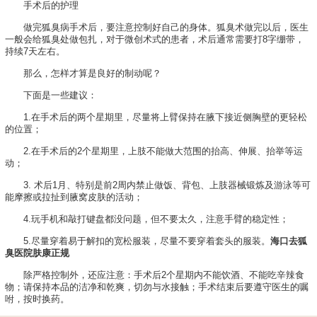
手术后的护理
做完狐臭病手术后，要注意控制好自己的身体。狐臭术做完以后，医生
一般会给狐臭处做包扎，对于微创术式的患者，术后通常需要打8字绷带，
持续7天左右。
那么，怎样才算是良好的制动呢？
下面是一些建议：
1.在手术后的两个星期里，尽量将上臂保持在腋下接近侧胸壁的更轻松
的位置；
2.在手术后的2个星期里，上肢不能做大范围的抬高、伸展、抬举等运
动；
3. 术后1月、特别是前2周内禁止做饭、背包、上肢器械锻炼及游泳等可
能摩擦或拉扯到腋窝皮肤的活动；
4.玩手机和敲打键盘都没问题，但不要太久，注意手臂的稳定性；
5.尽量穿着易于解扣的宽松服装，尽量不要穿着套头的服装。
海口去狐
臭医院肤康正规
除严格控制外，还应注意：手术后2个星期内不能饮酒、不能吃辛辣食
物；请保持本品的洁净和乾爽，切勿与水接触；手术结束后要遵守医生的嘱
咐，按时换药。