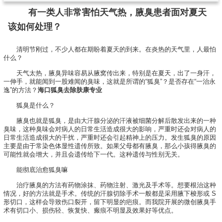
有一类人非常害怕天气热，腋臭患者面对夏天
该如何处理？
清明节刚过，不少人都在期盼着夏天的到来。在炎热的天气里，人最怕
什么？
天气太热，腋臭异味容易从腋窝传出来，特别是在夏天，出了一身汗，
一伸手，就能闻到一股难闻的臭味，这就是所谓的“狐臭”？是否存在“一治永
逸”的方法？
海口狐臭去除肤康专业
狐臭是什么？
腋臭也就是狐臭，是由大汗腺分泌的汗液被细菌分解后散发出来的一种
臭味，这种臭味会对病人的日常生活造成很大的影响，严重时还会对病人的
日常生活造成很大的干扰，严重时还会引起精神上的压力。发生狐臭的原因
主要是由于常染色体显性遗传所致。如果父母都有腋臭，那么小孩得腋臭的
可能性就会增大，并且会遗传给下一代。这种遗传与性别无关。
能彻底治愈狐臭嘛
治疗腋臭的方法有药物涂抹、药物注射、激光及手术等。想要根治这种
情况，好的方法就是手术。传统的汗腺切除手术一般都是采用腋下梭形或 S
形切口，这样会导致伤口裂开，留下明显的疤痕。而我院开展的微创腋臭手
术有切口小、损伤轻、恢复快、瘢痕不明显及效果好等优点。