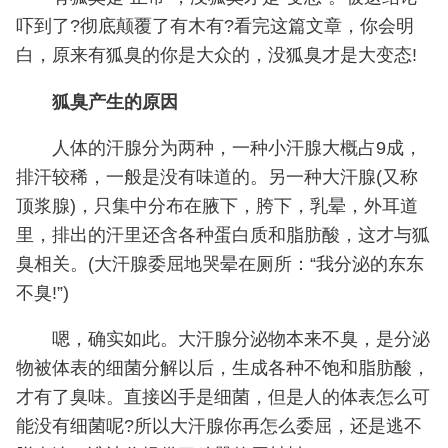
吓到了?彻底颠覆了有木有?看完这篇文章，你会明
白，原来有狐臭的你是大众的，没狐臭才是大变态!
狐臭产生的原因
人体的汗腺分为两种，一种小汗腺大概占9成，
排汗较稀，一般是没有味道的。另一种大汗腺(又称
顶浆腺)，只集中分布在腋下，胯下，乳晕，外耳道
里，排出的汗里还含各种蛋白质和脂肪酸，这才与狐
臭相关。(大汗腺委屈地哭晕在厕所：“我分泌的东东
不臭!”)
嗯，确实如此。大汗腺分泌物本来不臭，是分泌
物被体表的细菌分解以后，生成各种不饱和脂肪酸，
才有了臭味。直接凶手是细菌，但是人的体表怎么可
能没有细菌呢?所以大汗腺你再怎么委屈，还是逃不