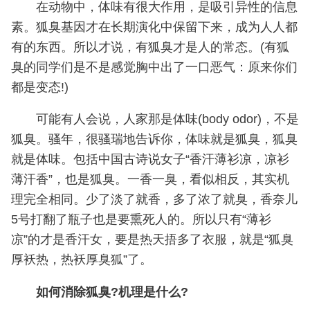
在动物中，体味有很大作用，是吸引异性的信息
素。狐臭基因才在长期演化中保留下来，成为人人都
有的东西。所以才说，有狐臭才是人的常态。(有狐
臭的同学们是不是感觉胸中出了一口恶气：原来你们
都是变态!)
可能有人会说，人家那是体味(body odor)，不是
狐臭。骚年，很骚瑞地告诉你，体味就是狐臭，狐臭
就是体味。包括中国古诗说女子“香汗薄衫凉，凉衫
薄汗香”，也是狐臭。一香一臭，看似相反，其实机
理完全相同。少了淡了就香，多了浓了就臭，香奈儿
5号打翻了瓶子也是要熏死人的。所以只有“薄衫
凉”的才是香汗女，要是热天捂多了衣服，就是“狐臭
厚袄热，热袄厚臭狐”了。
如何消除狐臭?机理是什么?