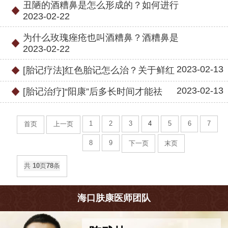
丑陋的酒糟鼻是怎么形成的？如何进行
2023-02-22
为什么玫瑰痤疮也叫酒糟鼻？酒糟鼻是
2023-02-22
2023-02-13
[胎记疗法]红色胎记怎么治？关于鲜红
2023-02-13
[胎记治疗]“阳康”后多长时间才能祛
1
2
3
4
5
6
7
首页
上一页
8
9
下一页
末页
共
10
页
78
条
海口肤康医师团队