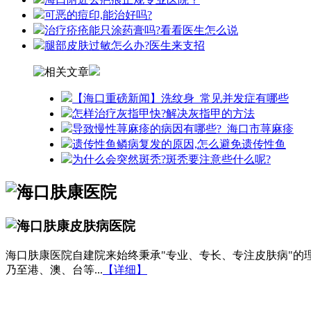
可恶的痘印,能治好吗?
治疗疥疮能只涂药膏吗?看看医生怎么说
腿部皮肤过敏怎么办?医生来支招
【海口重磅新闻】洗纹身_常见并发症有哪些
怎样治疗灰指甲快?解决灰指甲的方法
导致慢性荨麻疹的病因有哪些?_海口市荨麻疹
遗传性鱼鳞病复发的原因,怎么避免遗传性鱼
为什么会突然斑秃?斑秃要注意些什么呢?
海口肤康医院自建院来始终秉承"专业、专长、专注皮肤病"
乃至港、澳、台等...
【详细】