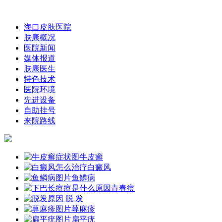
海口皮肤医院
肤康概况
医院新闻
媒体报道
肤康医生
特色技术
医院环境
先进设备
自助挂号
来院路线
牛皮癣
白癜风
鱼鳞病
青春痘
脱 发
荨麻疹
扁平疣