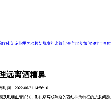
治疗
腋臭
灰指甲怎么预防
脱发的比较佳治疗方法
如何治疗青春痘
理远离酒糟鼻
22-06-21 14:56:10
及毛细血管扩张，形似草莓或熟透的西红柿为特征的皮肤问题