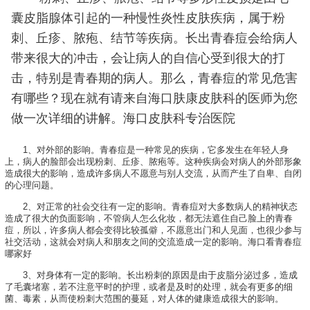
囊皮脂腺体引起的一种慢性炎性皮肤疾病，属于粉
刺、丘疹、脓疱、结节等疾病。长出青春痘会给病人
带来很大的冲击，会让病人的自信心受到很大的打
击，特别是青春期的病人。那么，青春痘的常见危害
有哪些？现在就有请来自海口肤康皮肤科的医师为您
做一次详细的讲解。海口皮肤科专治医院
1、对外部的影响。青春痘是一种常见的疾病，它多发生在年轻人身
上，病人的脸部会出现粉刺、丘疹、脓疱等。这种疾病会对病人的外部形象
造成很大的影响，造成许多病人不愿意与别人交流，从而产生了自卑、自闭
的心理问题。
2、对正常的社会交往有一定的影响。青春痘对大多数病人的精神状态
造成了很大的负面影响，不管病人怎么化妆，都无法遮住自己脸上的青春
痘，所以，许多病人都会变得比较孤僻，不愿意出门和人见面，也很少参与
社交活动，这就会对病人和朋友之间的交流造成一定的影响。海口看青春痘
哪家好
3、对身体有一定的影响。长出粉刺的原因是由于皮脂分泌过多，造成
了毛囊堵塞，若不注意平时的护理，或者是及时的处理，就会有更多的细
菌、毒素，从而使粉刺大范围的蔓延，对人体的健康造成很大的影响。