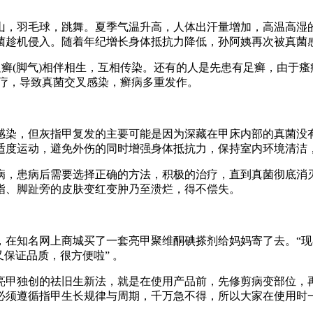
，羽毛球，跳舞。夏季气温升高，人体出汗量增加，高温高湿的
菌趁机侵入。随着年纪增长身体抵抗力降低，孙阿姨再次被真菌
癣(脚气)相伴相生，互相传染。还有的人是先患有足癣，由于瘙
治疗，导致真菌交叉感染，癣病多重发作。
，但灰指甲复发的主要可能是因为深藏在甲床内部的真菌没有
适度运动，避免外伤的同时增强身体抵抗力，保持室内环境清洁
，患病后需要选择正确的方法，积极的治疗，直到真菌彻底消灭
指、脚趾旁的皮肤变红变肿乃至溃烂，得不偿失。
知名网上商城买了一套亮甲聚维酮碘搽剂给妈妈寄了去。“现
保证品质，很方便啦” 。
甲独创的祛旧生新法，就是在使用产品前，先修剪病变部位，再
必须遵循指甲生长规律与周期，千万急不得，所以大家在使用时