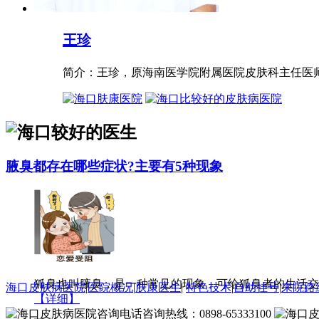
王珍
简介：王珍，原海南医学院附属医院皮肤科主任医师，
腋臭都存在哪些症状?主要有5种现象
狐臭也叫腋臭，是一种常见的现象，可给狐臭者的生活交
海口皮肤病医院
|
医院概况
|
肤康医生
|
特色技术
|
自助挂号
|
来院路
【详细】
咨询热线：0898-65333100