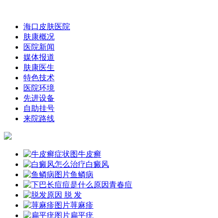
海口皮肤医院
肤康概况
医院新闻
媒体报道
肤康医生
特色技术
医院环境
先进设备
自助挂号
来院路线
牛皮癣
白癜风
鱼鳞病
青春痘
脱 发
荨麻疹
扁平疣