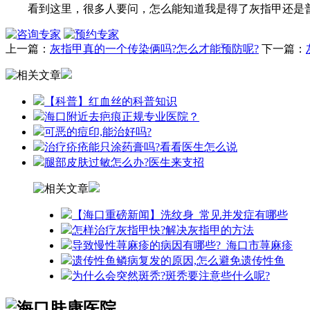
看到这里，很多人要问，怎么能知道我是得了灰指甲还是普通
上一篇：
灰指甲真的一个传染俩吗?怎么才能预防呢?
下一篇：
【科普】红血丝的科普知识
海口附近去疤痕正规专业医院？
可恶的痘印,能治好吗?
治疗疥疮能只涂药膏吗?看看医生怎么说
腿部皮肤过敏怎么办?医生来支招
【海口重磅新闻】洗纹身_常见并发症有哪些
怎样治疗灰指甲快?解决灰指甲的方法
导致慢性荨麻疹的病因有哪些?_海口市荨麻疹
遗传性鱼鳞病复发的原因,怎么避免遗传性鱼
为什么会突然斑秃?斑秃要注意些什么呢?