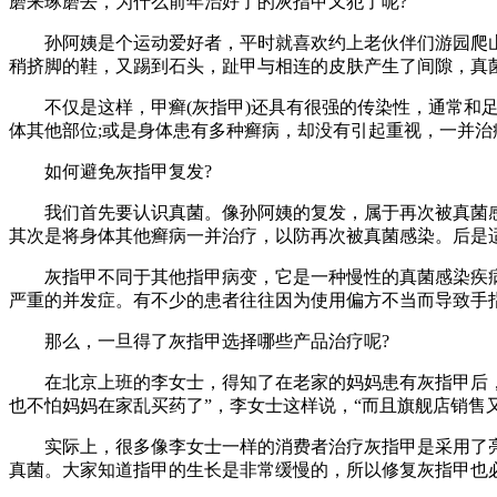
磨来琢磨去，为什么前年治好了的灰指甲又犯了呢?
孙阿姨是个运动爱好者，平时就喜欢约上老伙伴们游园爬山
稍挤脚的鞋，又踢到石头，趾甲与相连的皮肤产生了间隙，真
不仅是这样，甲癣(灰指甲)还具有很强的传染性，通常和足
体其他部位;或是身体患有多种癣病，却没有引起重视，一并
如何避免灰指甲复发?
我们首先要认识真菌。像孙阿姨的复发，属于再次被真菌感染
其次是将身体其他癣病一并治疗，以防再次被真菌感染。后是
灰指甲不同于其他指甲病变，它是一种慢性的真菌感染疾病
严重的并发症。有不少的患者往往因为使用偏方不当而导致手
那么，一旦得了灰指甲选择哪些产品治疗呢?
在北京上班的李女士，得知了在老家的妈妈患有灰指甲后，在
也不怕妈妈在家乱买药了”，李女士这样说，“而且旗舰店销售又
实际上，很多像李女士一样的消费者治疗灰指甲是采用了亮
真菌。大家知道指甲的生长是非常缓慢的，所以修复灰指甲也