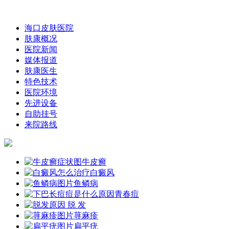
海口皮肤医院
肤康概况
医院新闻
媒体报道
肤康医生
特色技术
医院环境
先进设备
自助挂号
来院路线
牛皮癣
白癜风
鱼鳞病
青春痘
脱 发
荨麻疹
扁平疣