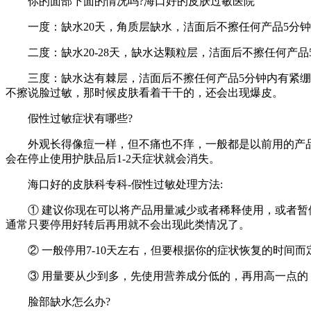
你的面部下面的情况吗?海口好的皮肤过敏医院
一度：缺水20天，角质层缺水，洁面后不擦任何产品5分钟
二度：缺水20-28天，缺水达颗粒层，洁面后不擦任何产品
三度：缺水达有棘层，洁面后不擦任何产品5分钟内有紧绷感
不擦说脸过敏，那时候皮肤看着干干的，还会出现爆皮。
假性过敏症状有哪些?
外观长得像痘一样，但不痛也不痒，一般都是以前用的产品
会在停止使用护肤品后1-2天症状就会消失。
海口好的皮肤科专科-假性过敏处理方法:
① 建议你现在可以将产品用量减少或者稀释使用，或者暂停
通常只要停用好转后再用就不会出现此类情况了。
② 一般停用7-10天左右，但要根据你的症状恢复的时间而
③ 用量要从少到多，先使用营养成分低的，再用高一点的
脸部缺水怎么办?